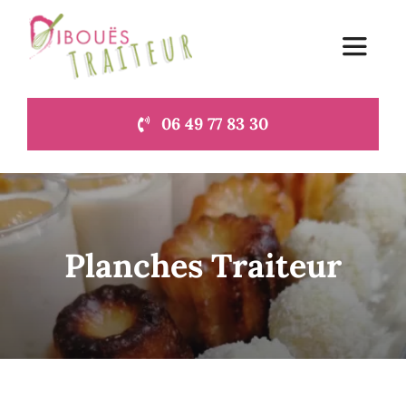
Passer
au
Toggle
contenu
Navigat
06 49 77 83 30
Accueil
Le blog du traiteur à Lamballe
Contact
Planches Traiteur