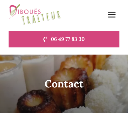
Passer
au
Toggle
contenu
Navigat
06 49 77 83 30
Accueil
Le blog du traiteur à Lamballe
Contact
Contact